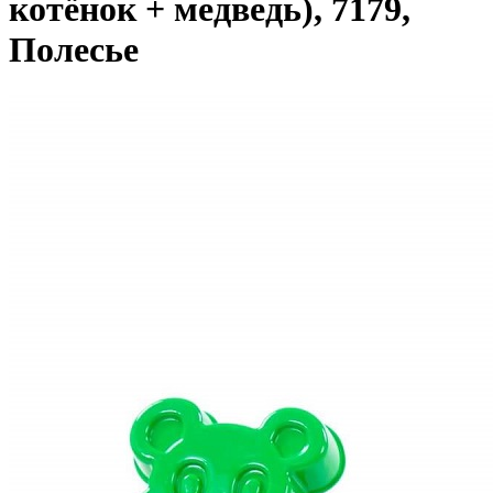
котёнок + медведь), 7179,
Полесье