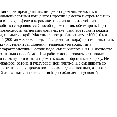
питания, на предприятиях пищевой промышленности; в
 сильнокислотный концентрат против цемента и строительных
и в швах, кафеле и керамике, прочих кислотостойких
войства сохраняются.Способ применения: обезжирить (при
 поверхности на незаметном участке! Температурный режим
) и смыть водой. Максимальное разбавление:- 1:100 (10 мл +
5 (200 мл + 800 мл воды = 1 л 20%-раствора) или использовать
ду и степени загрязнения, температуре воды, типу
характеристики:Состав: вода, смесь кислот, ПАВ.Плотность:
казанными способами. При работе использовать резиновые
 на кожу или в глаза промыть водой, обратиться к врачу. Не
раморе, бетоне и глазурованной плитке! Не смешивать со
но от пищевых продуктов и кормов для животных, а также
 5 лет от даты изготовления (при соблюдении условий