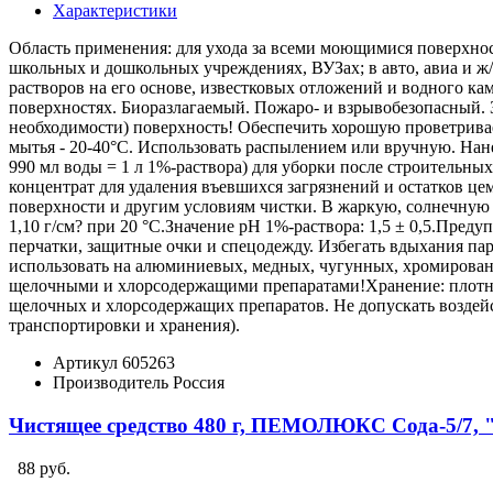
Характеристики
Область применения: для ухода за всеми моющимися поверхнос
школьных и дошкольных учреждениях, ВУЗах; в авто, авиа и ж
растворов на его основе, известковых отложений и водного ка
поверхностях. Биоразлагаемый. Пожаро- и взрывобезопасный. 
необходимости) поверхность! Обеспечить хорошую проветрива
мытья - 20-40°С. Использовать распылением или вручную. Нанес
990 мл воды = 1 л 1%-раствора) для уборки после строительных
концентрат для удаления въевшихся загрязнений и остатков ц
поверхности и другим условиям чистки. В жаркую, солнечную 
1,10 г/см? при 20 °С.Значение pH 1%-раствора: 1,5 ± 0,5.Пр
перчатки, защитные очки и спецодежду. Избегать вдыхания паро
использовать на алюминиевых, медных, чугунных, хромированн
щелочными и хлорсодержащими препаратами!Хранение: плотно з
щелочных и хлорсодержащих препаратов. Не допускать воздейс
транспортировки и хранения).
Артикул
605263
Производитель
Россия
Чистящее средство 480 г, ПЕМОЛЮКС Сода-5/7, 
88 руб.