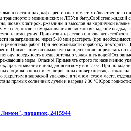
тями в гостиницах, кафе, ресторанах в местах общественного 
/д транспорте; в медицинских и ЛПУ; в быту.Свойства: жидкий
мня, шовных затирок, ржавчины и высолов на кирпичной кладке 
Замерзает, после размораживания возможно выпадение осадка, с
емость помещения! Приготовить раствор и проверить стойкость
ти на загрязнение, через 5-10 мин растереть (при необходимости
 и ремонтных работ. При необходимости обработку повторить;- 1:
емента.Примечание: оптимальную концентрацию определять по ви
погоду поверхность предварительно увлажнить водой!Основные 
едупреждающие меры: Опасно! Применять строго по назначению у
в, проглатывания и попадания на кожу и в глаза. При попадании
ых, оцинкованных и эмалированных поверхностях, а также на м
акрытым в заводской упаковке, в тёмном, сухом месте, отдель
твия прямых солнечных лучей и нагрева ? 30 °С!Срок годности:
"Лимон", порошок, 2415944