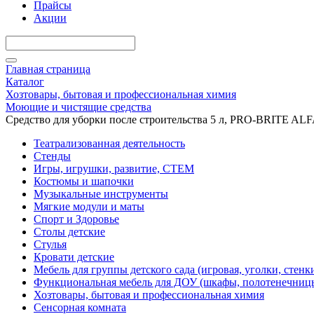
Прайсы
Акции
Главная страница
Каталог
Хозтовары, бытовая и профессиональная химия
Моющие и чистящие средства
Средство для уборки после строительства 5 л, PRO-BRITE ALFA
Театрализованная деятельность
Стенды
Игры, игрушки, развитие, СТЕМ
Костюмы и шапочки
Музыкальные инструменты
Мягкие модули и маты
Спорт и Здоровье
Столы детские
Стулья
Кровати детские
Мебель для группы детского сада (игровая, уголки, стенк
Функциональная мебель для ДОУ (шкафы, полотенечниц
Хозтовары, бытовая и профессиональная химия
Сенсорная комната