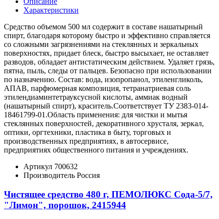
Описание
Характеристики
Средство объемом 500 мл содержит в составе нашатырный
спирт, благодаря которому быстро и эффективно справляется
со сложными загрязнениями на стеклянных и зеркальных
поверхностях, придает блеск, быстро высыхает, не оставляет
разводов, обладает антистатическим действием. Удаляет грязь,
пятна, пыль, следы от пальцев. Безопасно при использовании
по назначению. Состав: вода, изопропанол, этиленгликоль,
АПАВ, парфюмерная композиция, тетранатриевая соль
этилендиаминтетрауксусной кислоты, аммиак водный
(нашатырный спирт), краситель.Соответствует ТУ 2383-014-
18461799-01.Область применения: для чистки и мытья
стеклянных поверхностей, декоративного хрусталя, зеркал,
оптики, оргтехники, пластика в быту, торговых и
производственных предприятиях, в автосервисе,
предприятиях общественного питания и учреждениях.
Артикул
700632
Производитель
Россия
Чистящее средство 480 г, ПЕМОЛЮКС Сода-5/7,
"Лимон", порошок, 2415944