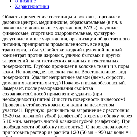
Описание
Характеристики
Область применения: гостиницы и вокзалы, торговые и
деловые центры, медицинские, образовательные (в т.ч. в
школьные и дошкольные учреждения, ВУЗы), научные,
финансовые, спортивно-оздоровительные, культурно-
досуговые и иные учреждения, организации общественного
питания, предприятия промышленности, все виды
транспорта, в быту.Свойства: жидкий щелочной пенный
концентрат против жировых, улично-бытовых и других
загрязнений на синтетических кожаных и текстильных
поверхностях. Глубоко проникает в волокна ткани и в поры
кожи. Не повреждает волокна ткани. Восстанавливает вид
поверхности. Удаляет неприятные запахи (дыма, сырости,
домашних животных и т.д.) Пожаро- и взрывобезопасный.
Замерзает, после размораживания свойства
сохраняются.Способ применения: удалить (при
необходимости) пятна! Очистить поверхность пылесосом!
Проверить стойкость красителя ткани на незаметном
участке!1. Вручную: распылить на загрязнение с расстояния
15-20 см, влажной губкой (салфеткой) втереть в обивку, через
5-10 мин. вытереть чистой влажной губкой (салфеткой). При
необходимости обработку повторить.2. С парогенератором:
приготовить раствор из расчёта 1:20 (50 мл + 950 мл воды = 1