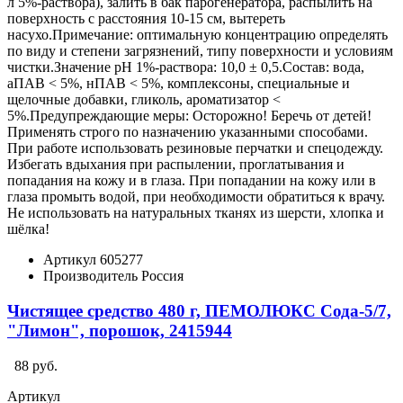
л 5%-раствора), залить в бак парогенератора, распылить на
поверхность с расстояния 10-15 см, вытереть
насухо.Примечание: оптимальную концентрацию определять
по виду и степени загрязнений, типу поверхности и условиям
чистки.Значение pH 1%-раствора: 10,0 ± 0,5.Состав: вода,
аПАВ < 5%, нПАВ < 5%, комплексоны, специальные и
щелочные добавки, гликоль, ароматизатор <
5%.Предупреждающие меры: Осторожно! Беречь от детей!
Применять строго по назначению указанными способами.
При работе использовать резиновые перчатки и спецодежду.
Избегать вдыхания при распылении, проглатывания и
попадания на кожу и в глаза. При попадании на кожу или в
глаза промыть водой, при необходимости обратиться к врачу.
Не использовать на натуральных тканях из шерсти, хлопка и
шёлка!
Артикул
605277
Производитель
Россия
Чистящее средство 480 г, ПЕМОЛЮКС Сода-5/7,
"Лимон", порошок, 2415944
88 руб.
Артикул