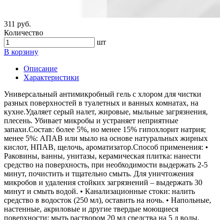
311 руб.
Количество
шт
В корзину
Описание
Характеристики
Универсальный антимикробный гель с хлором для чистки
разных поверхностей в туалетных и ванных комнатах, на
кухне.Удаляет серый налет, жировые, мыльные загрязнения,
плесень. Убивает микробы и устраняет неприятные
запахи.Состав: более 5%, но менее 15% гипохлорит натрия;
менее 5%: АПАВ или мыло на основе натуральных жирных
кислот, НПАВ, щелочь, ароматизатор.Способ применения: •
Раковины, ванны, унитазы, керамическая плитка: нанести
средство на поверхность, при необходимости выдержать 2-5
минут, почистить и тщательно смыть. Для уничтожения
микробов и удаления стойких загрязнений – выдержать 30
минут и смыть водой. • Канализационные стоки: налить
средство в водосток (250 мл), оставить на ночь. • Напольные,
настенные, акриловые и другие твердые моющиеся
поверхности: мыть раствором 20 мл средства на 5 л воды.