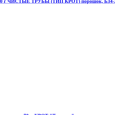
б 90 г ЧИСТЫЕ ТРУБЫ (ТИП КРОТ) порошок, Б34-