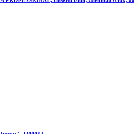
IMA PROFESSIONAL, свежий озон, сменный блок, 6
Лимон", 2300053