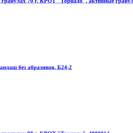
 гранулах 70 г, КРОТ "Торнадо", активные грану
андаш без абразивов, Б24-2