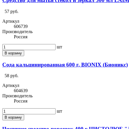
Средство для мытья стекол и зеркал 500 мл LA
57 руб.
Артикул
606739
Производитель
Россия
шт
В корзину
Сода кальцинированная 600 г, BIONIX (Бионикс)
58 руб.
Артикул
604639
Производитель
Россия
шт
В корзину
Чистящее средство порошок 400 г ЧИСТОЛЮБ "