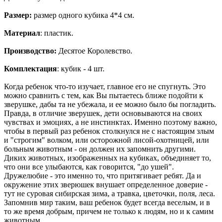
Размер:
размер одного кубика 4*4 см.
Материал
: пластик.
Производство:
Десятое Королевство.
Комплектация
: кубик - 4 шт.
Когда ребенок что-то изучает, главное его не спугнуть. Это
можно сравнить с тем, как Вы пытаетесь ближе подойти к
зверушке, дабы та не убежала, и ее можно было бы погладить.
Правда, в отличие зверушек, дети основываются на своих
чувствах и эмоциях, а не инстинктах. Именно поэтому важно,
чтобы в первый раз ребенок столкнулся не с настоящим злым
и "строгим" волком, или осторожной лисой-охотницей, или
больным животным - он должен их запомнить другими.
Диких животных, изображенных на кубиках, объединяет то,
что они все улыбаются, как говорится, "до ушей".
Дружелюбие - это именно то, что притягивает ребят. Да и
окружение этих зверюшек внушает определенное доверие -
тут не суровая сибирская зима, а травка, цветочки, поля, леса.
Запомнив мир таким, ваш ребенок будет всегда веселым, и в
то же время добрым, причем не только к людям, но и к самим
животным.